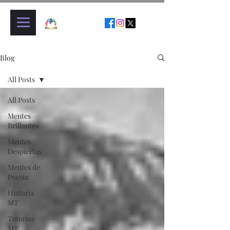
Blog
All Posts
All Posts
Mentes
Brillantes
Mentes
Despiertas
Mentes de
Poesía
Historia
MT
Tutorías
MT