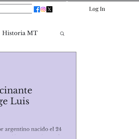
os
Blog
Log In
Historia MT
scinante
ge Luis
or argentino nacido el 24
nos Aires, es un ícono de