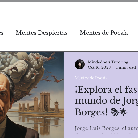
otros
Servicios MT
Ofertas MT
Contáctan
es
Mentes Despiertas
Mentes de Poesía
Mindedness Tutoring
Oct 16, 2023
1 min read
Mentes de Poesía
¡Explora el fa
mundo de Jor
Borges! 📚🌟
Jorge Luis Borges, el aut
de agosto de 1899 en Bue