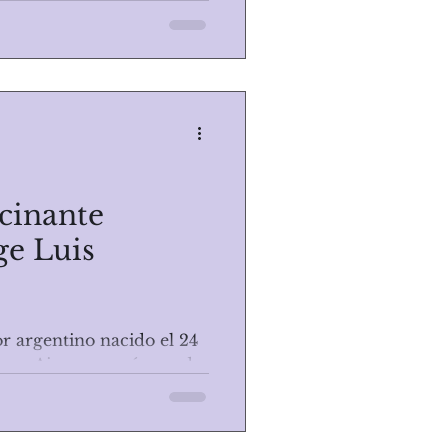
tico uruguayo, su...
scinante
ge Luis
or argentino nacido el 24
nos Aires, es un ícono de
Sus...