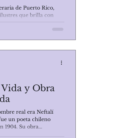
teraria de Puerto Rico,
lustres que brilla con
alés Matos...
 Vida y Obra
uda
mbre real era Neftalí
fue un poeta chileno
n 1904. Su obra...