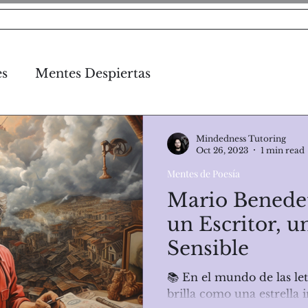
otros
Servicios MT
Ofertas MT
Contáctan
es
Mentes Despiertas
Mentes de Poesía
Mindedness Tutoring
Oct 26, 2023
1 min read
Mentes de Poesía
Mario Benedet
un Escritor, 
Sensible
📚 En el mundo de las le
brilla como una estrella i