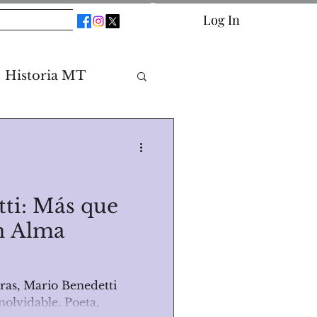
os
Blog
Log In
Historia MT
ti: Más que
un Alma
tras, Mario Benedetti
nolvidable. Poeta,