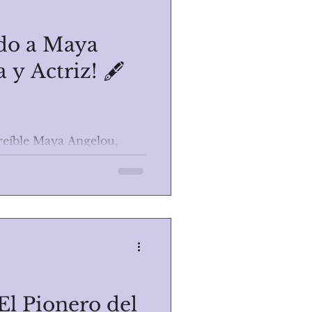
do a Maya
 y Actriz! 🖋️
reíble Maya Angelou,
fías exploraron temas de
l y sexual. Desde...
El Pionero del