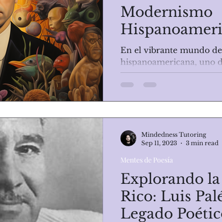
Modernismo
Hispanoamer
En el vibrante mundo de 
hispanoamericana, uno d
resplandece con un fulgor
Félix Rubén...
Mindedness Tutoring
Sep 11, 2023
3 min read
Mentes de Poesía
Explorando la
Rico: Luis Pal
Legado Poétic