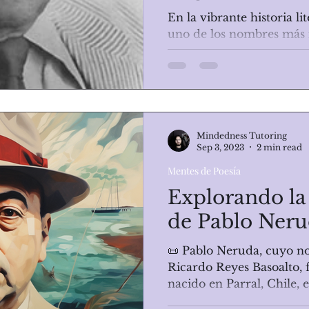
En la vibrante historia li
uno de los nombres más i
intensidad es el de Luis P
Mindedness Tutoring
Sep 3, 2023
2 min read
Mentes de Poesía
Explorando la
de Pablo Ner
📜 Pablo Neruda, cuyo no
Ricardo Reyes Basoalto, 
nacido en Parral, Chile, e