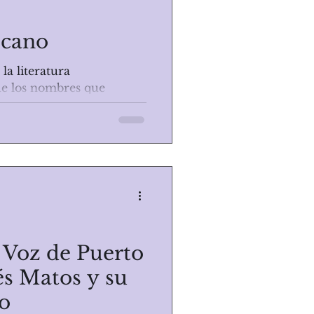
icano
la literatura
e los nombres que
 inigualable es el de
 Voz de Puerto
és Matos y su
o