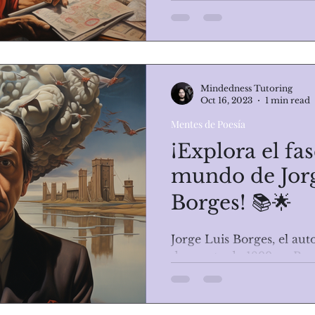
novelista, cuentista, y crí
Mindedness Tutoring
Oct 16, 2023
1 min read
Mentes de Poesía
¡Explora el fa
mundo de Jor
Borges! 📚🌟
Jorge Luis Borges, el aut
de agosto de 1899 en Bue
la literatura del siglo XX. 