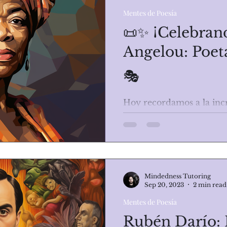
Mentes de Poesía
📜✨ ¡Celebran
Angelou: Poeta
🎭
Hoy recordamos a la inc
cuya poesía y autobiogra
opresión económica, racia
Mindedness Tutoring
Sep 20, 2023
2 min read
Mentes de Poesía
Rubén Darío: 